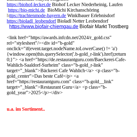
https://biohof-lecker.de
Biohof Lecker Niederheinig, Laufen
https://bio-michi.de
BioMichi Kirchanschöring
h
ttps://trachtenmode-bayern.de
Winklbauer Erlebnisdorf
https://bioladl_leobendorf
Bioladl Netter Leobendorf
https://www.biofair-chiemgau.de
Biofair Markt Trostberg
<link href="https://awards.infcdn.net/2024/r_gold.css"
rel="stylesheet"/><div id="b-gold"
onclick="if(event.target.nodeName.toLowerCase() != 'a')
{window.open(this.querySelector('.b-gold_r-link').href);return
0;}"> <a href="https://de.restaurantguru.com/Baeckerei-Cafe-
Wahlich-Saaldorf-Surheim" class="b-gold_r-link"
target="_blank">Bäckerei Cafe Wahlich</a> <p class="b-
gold_center">Das beste Café</p> <a
href="https://restaurantguru.com" class="b-gold__link"
target="_blank">Restaurant Guru</a> <p class="b-
gold_year">2025</p></div>
u.a. im Sortiment..